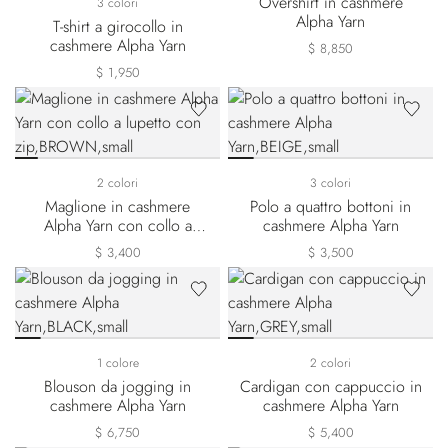
Overshirt in cashmere
3 colori
Alpha Yarn
T-shirt a girocollo in
cashmere Alpha Yarn
$ 8,850
$ 1,950
2 colori
3 colori
Maglione in cashmere
Polo a quattro bottoni in
Alpha Yarn con collo a
cashmere Alpha Yarn
lupetto con zip
$ 3,400
$ 3,500
1 colore
2 colori
Blouson da jogging in
Cardigan con cappuccio in
cashmere Alpha Yarn
cashmere Alpha Yarn
$ 6,750
$ 5,400