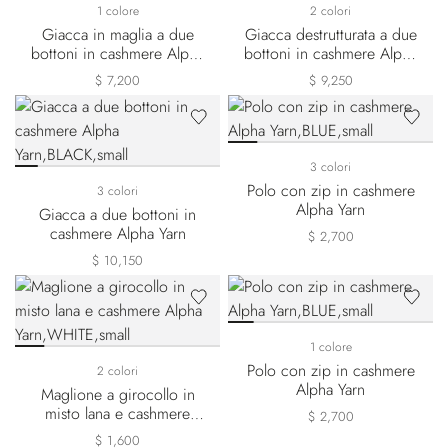
1 colore
2 colori
Giacca in maglia a due
Giacca destrutturata a due
bottoni in cashmere Alpha
bottoni in cashmere Alpha
Yarn
Yarn
$ 7,200
$ 9,250
3 colori
Polo con zip in cashmere
3 colori
Alpha Yarn
Giacca a due bottoni in
cashmere Alpha Yarn
$ 2,700
$ 10,150
1 colore
Polo con zip in cashmere
2 colori
Alpha Yarn
Maglione a girocollo in
misto lana e cashmere
$ 2,700
Alpha Yarn
$ 1,600