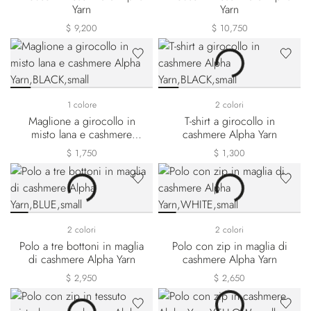
Yarn
Yarn
$ 9,200
$ 10,750
1 colore
2 colori
Maglione a girocollo in
T-shirt a girocollo in
misto lana e cashmere
cashmere Alpha Yarn
Alpha Yarn
$ 1,750
$ 1,300
2 colori
2 colori
Polo a tre bottoni in maglia
Polo con zip in maglia di
di cashmere Alpha Yarn
cashmere Alpha Yarn
$ 2,950
$ 2,650