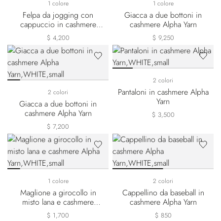
1 colore
1 colore
Felpa da jogging con
Giacca a due bottoni in
cappuccio in cashmere
cashmere Alpha Yarn
Alpha Yarn
$ 4,200
$ 9,250
2 colori
Pantaloni in cashmere Alpha
2 colori
Yarn
Giacca a due bottoni in
cashmere Alpha Yarn
$ 3,500
$ 7,200
1 colore
2 colori
Maglione a girocollo in
Cappellino da baseball in
misto lana e cashmere
cashmere Alpha Yarn
Alpha Yarn
$ 1,700
$ 850