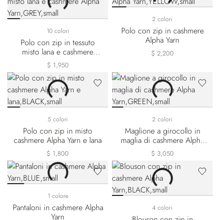
2 colori
Polo con zip in cashmere
10 colori
Alpha Yarn
Polo con zip in tessuto
misto lana e cashmere
$ 2,200
Alpha Yarn
$ 1,950
5 colori
2 colori
Polo con zip in misto
Maglione a girocollo in
cashmere Alpha Yarn e lana
maglia di cashmere Alpha
Yarn
$ 1,800
$ 3,050
1 colore
Pantaloni in cashmere Alpha
4 colori
Yarn
Blouson con zip in