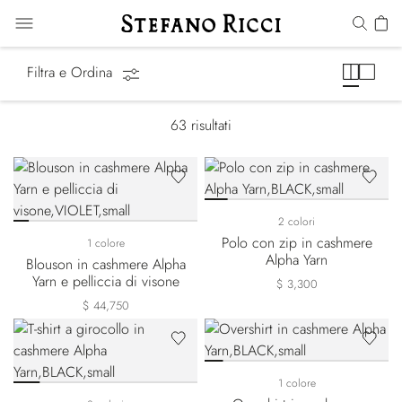
Alpha Yarn
Filtra e Ordina
63
risultati
2 colori
Polo con zip in cashmere
1 colore
Alpha Yarn
Blouson in cashmere Alpha
Yarn e pelliccia di visone
$ 3,300
$ 44,750
1 colore