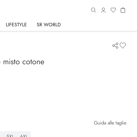
LIFESTYLE
SR WORLD
to misto cotone
Guida alle taglie
L
5XL
6XL