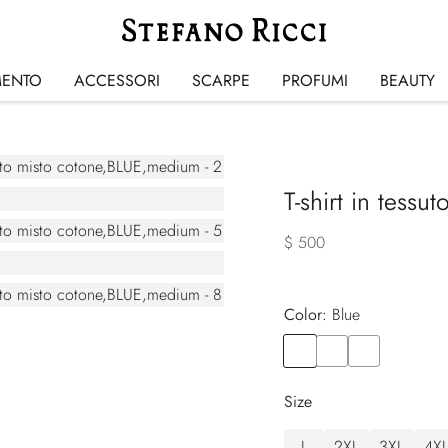
MENTO
ACCESSORI
SCARPE
PROFUMI
BEAUTY
T-shirt in tessu
$ 500
Color:
blue
Color
BLUE
Color
BLACK
Color
WHITE
Size
L
2XL
3XL
4X