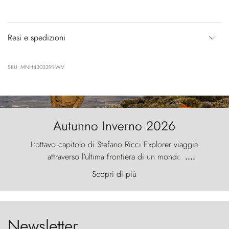
Resi e spedizioni
SKU: MNH4303391-WV
Autunno Inverno 2026
L'ottavo capitolo di Stefano Ricci Explorer viaggia
attraverso l'ultima frontiera di un mondo
....
primordiale, dove il vento scolpisce la natura con
Scopri di più
furia ancestrale e le Torres del Paine sfidano il
cielo come sentinelle di pietra.
Newsletter