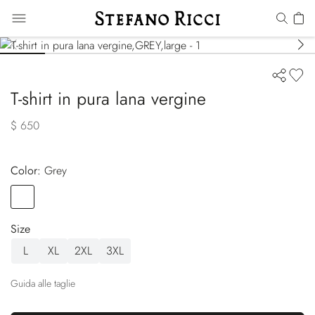
T-shirt in pura lana vergine
$ 650
Color:
grey
Color
GREY
Size
L
XL
2XL
3XL
Guida alle taglie