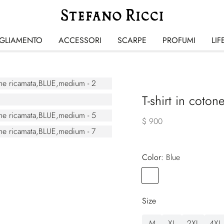
IGLIAMENTO
ACCESSORI
SCARPE
PROFUMI
LIF
T-shirt in coton
$ 900
Color:
blue
Color
BLUE
Size
M
XL
2XL
4XL