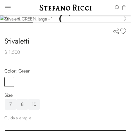
Stivaletti
$ 1,500
Color:
green
Color
GREEN
Size
7
8
10
Guida alle taglie