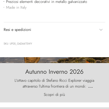
Preziosi elementi decorativi in metallo galvanizzato
Made in Italy
Resi e spedizioni
SKU: UF05_G4244-TSWY
Autunno Inverno 2026
L'ottavo capitolo di Stefano Ricci Explorer viaggia
attraverso l'ultima frontiera di un mondo
....
primordiale, dove il vento scolpisce la natura con
Scopri di più
furia ancestrale e le Torres del Paine sfidano il
cielo come sentinelle di pietra.