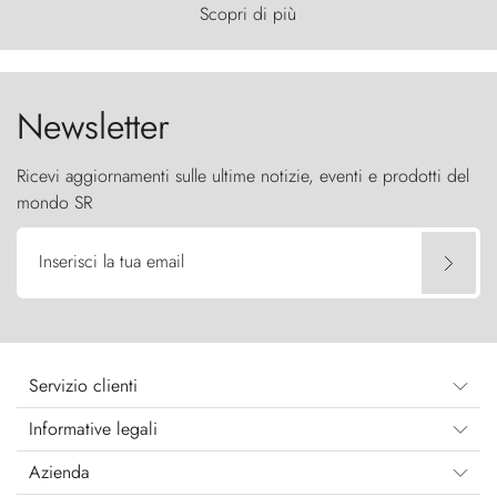
primordiale, dove il vento scolpisce la natura con
Scopri di più
furia ancestrale e le Torres del Paine sfidano il
cielo come sentinelle di pietra.
Newsletter
Ricevi aggiornamenti sulle ultime notizie, eventi e prodotti del
mondo SR
Inserisci la tua email
Servizio clienti
Informative legali
Azienda