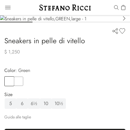
Sneakers in pelle di vitello
$ 1,250
Color:
green
Color
GREEN
Color
YELLOW
Size
5
6
6½
10
10½
Guida alle taglie