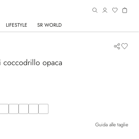
LIFESTYLE
SR WORLD
di coccodrillo opaca
EN
Color
WHITE
Color
BLUE
Color
YELLOW
Color
BLUE
Color
BROWN
Guida alle taglie