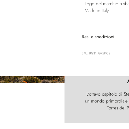
Logo del marchio a sba
Made in Italy
Resi e spedizioni
SKU: UG31_G759-CS
L'ottavo capitolo di St
un mondo primordiale, d
Torres del P