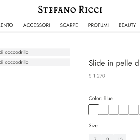
MENTO
ACCESSORI
SCARPE
PROFUMI
BEAUTY
Slide in pelle 
$ 1,270
Color:
blue
Color
BLUE
Color
BLACK
Color
GREEN
Color
BEIGE
Color
GRE
Size
7
9
10