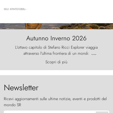
SKU: KPMT0108BL--
Autunno Inverno 2026
L'ottavo capitolo di Stefano Ricci Explorer viaggia
attraverso l'ultima frontiera di un mondo
....
primordiale, dove il vento scolpisce la natura con
Scopri di più
furia ancestrale e le Torres del Paine sfidano il
cielo come sentinelle di pietra.
Newsletter
Ricevi aggiornamenti sulle ultime notizie, eventi e prodotti del
mondo SR