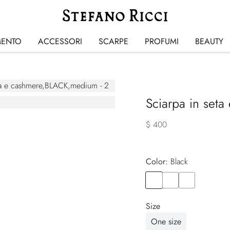
MENTO
ACCESSORI
SCARPE
PROFUMI
BEAUTY
Sciarpa in seta
$ 400
Color:
black
Color
BLACK
Color
BLUE
Color
BEIGE
Size
One size