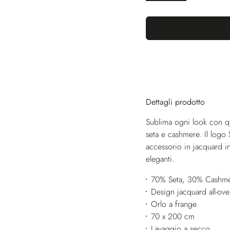
Dettagli prodotto
Sublima ogni look con q
seta e cashmere. Il logo
accessorio in jacquard in
eleganti.
70% Seta, 30% Cashm
Design jacquard all-ove
Orlo a frange
70 x 200 cm
Lavaggio a secco