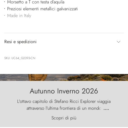
Morsetto a T con testa d’aquila
Preziosi elementi metallici galvanizzati
Made in Italy
Resi e spedizioni
SKU: UC64_G2393-CN
Autunno Inverno 2026
L'ottavo capitolo di Stefano Ricci Explorer viaggia
attraverso l'ultima frontiera di un mondo
....
primordiale, dove il vento scolpisce la natura con
Scopri di più
furia ancestrale e le Torres del Paine sfidano il