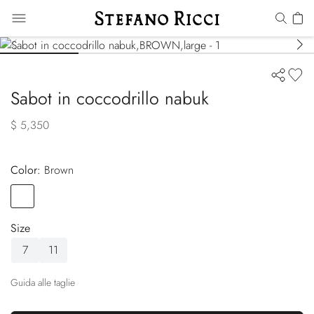
Sabot in coccodrillo nabuk
$ 5,350
Color:
brown
Color
BROWN
Size
7
11
Guida alle taglie