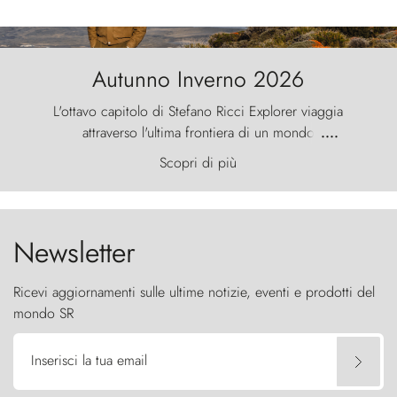
Autunno Inverno 2026
L'ottavo capitolo di Stefano Ricci Explorer viaggia
attraverso l'ultima frontiera di un mondo
....
primordiale, dove il vento scolpisce la natura con
Scopri di più
furia ancestrale e le Torres del Paine sfidano il
cielo come sentinelle di pietra.
Newsletter
Ricevi aggiornamenti sulle ultime notizie, eventi e prodotti del
mondo SR
Inserisci la tua email