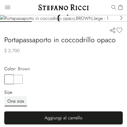
Portapassaporto in coccodrillo opaco
$ 2,700
Color:
brown
Color
BROWN
Color
BLACK
Size
One size
Aggiungi al carrello