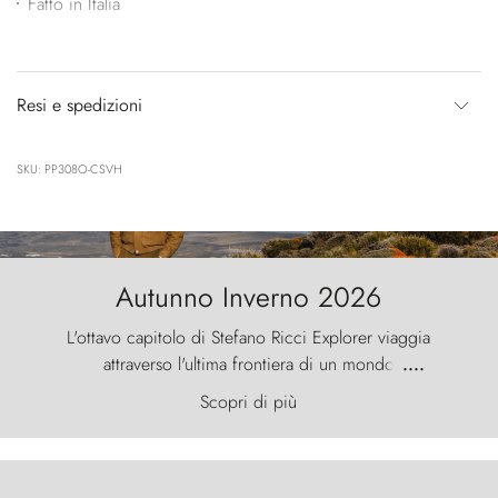
Fatto in Italia
Resi e spedizioni
SKU: PP308O-CSVH
Autunno Inverno 2026
L'ottavo capitolo di Stefano Ricci Explorer viaggia
attraverso l'ultima frontiera di un mondo
....
primordiale, dove il vento scolpisce la natura con
Scopri di più
furia ancestrale e le Torres del Paine sfidano il
cielo come sentinelle di pietra.