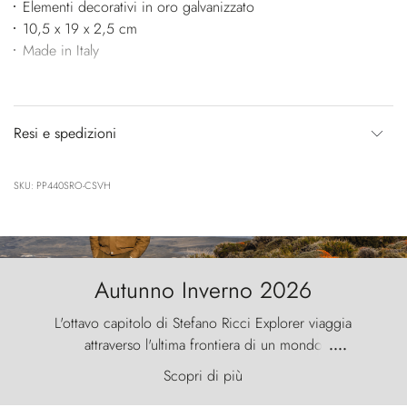
Elementi decorativi in oro galvanizzato
10,5 x 19 x 2,5 cm
Made in Italy
Resi e spedizioni
SKU: PP440SRO-CSVH
Autunno Inverno 2026
L'ottavo capitolo di Stefano Ricci Explorer viaggia
attraverso l'ultima frontiera di un mondo
....
primordiale, dove il vento scolpisce la natura con
Scopri di più
furia ancestrale e le Torres del Paine sfidano il