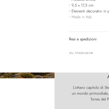
9,5 x 17,5 cm
Elementi decorativi in p
Made in Italy
Resi e spedizioni
SKU: PP305P-MR1MR
L'ottavo capitolo di St
un mondo primordiale, d
Torres del P