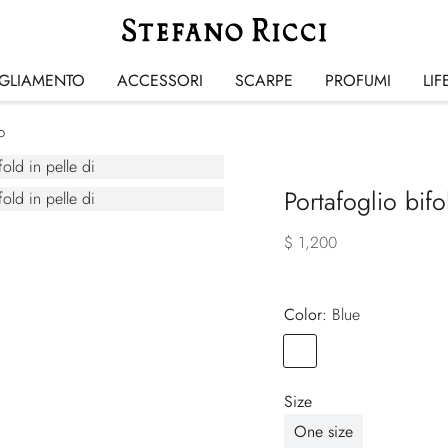
IGLIAMENTO
ACCESSORI
SCARPE
PROFUMI
LIF
o
Portafoglio bifo
$ 1,200
Color:
blue
Color
BLUE
Size
One size