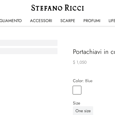
IGLIAMENTO
ACCESSORI
SCARPE
PROFUMI
LIF
Portachiavi in 
$ 1,050
Color:
blue
Color
BLUE
Size
One size