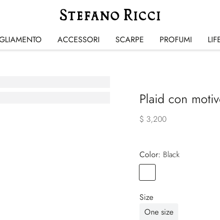
IGLIAMENTO
ACCESSORI
SCARPE
PROFUMI
LIF
Plaid con motiv
$ 3,200
Color:
black
Color
BLACK
Size
One size