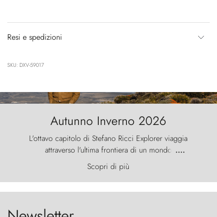
Resi e spedizioni
SKU: DXV-59017
Autunno Inverno 2026
L'ottavo capitolo di Stefano Ricci Explorer viaggia
attraverso l'ultima frontiera di un mondo
....
primordiale, dove il vento scolpisce la natura con
Scopri di più
furia ancestrale e le Torres del Paine sfidano il
cielo come sentinelle di pietra.
Newsletter