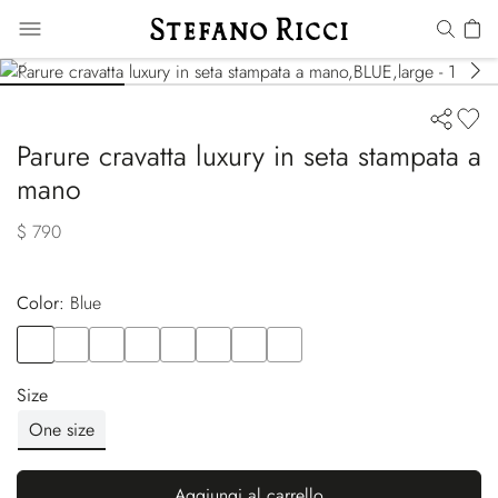
Parure cravatta luxury in seta stampata a
mano
$ 790
Color:
blue
Color
BLUE
Color
BLACK
Color
BLACK
Color
BLUE
Color
BLUE
Color
GREEN
Color
PINK
Color
BLUE
Size
One size
Aggiungi al carrello