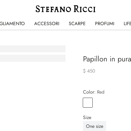
IGLIAMENTO
ACCESSORI
SCARPE
PROFUMI
LIF
Papillon in pura
$ 450
Color:
red
Color
RED
Size
One size