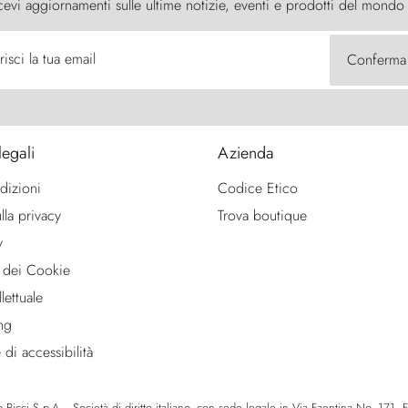
cevi aggiornamenti sulle ultime notizie, eventi e prodotti del mondo
risci la tua email
Conferma
legali
Azienda
dizioni
Codice Etico
lla privacy
Trova boutique
y
 dei Cookie
lettuale
ng
 di accessibilità
icci S.p.A. - Società di diritto italiano, con sede legale in Via Faentina No. 171, Fie