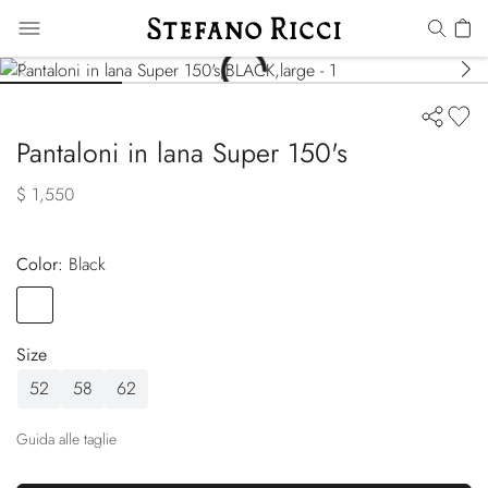
Pantaloni in lana Super 150's
$ 1,550
Color:
black
Color
BLACK
Size
52
58
62
Guida alle taglie