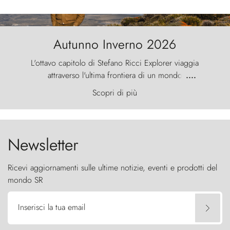
Autunno Inverno 2026
L'ottavo capitolo di Stefano Ricci Explorer viaggia
attraverso l'ultima frontiera di un mondo
....
primordiale, dove il vento scolpisce la natura con
Scopri di più
furia ancestrale e le Torres del Paine sfidano il
cielo come sentinelle di pietra.
Newsletter
Ricevi aggiornamenti sulle ultime notizie, eventi e prodotti del
mondo SR
Inserisci la tua email