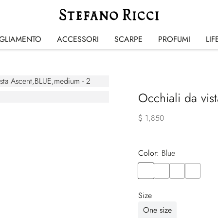
IGLIAMENTO
ACCESSORI
SCARPE
PROFUMI
LIF
Occhiali da vis
$ 1,850
Color:
blue
Color
BLUE
Color
BLACK
Color
RED
Color
GREEN
Size
One size