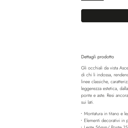
Dettagli prodotto
Gli occhiali da vista As
di chi li indossa, renden
linee classiche, caratter
leggerezza estetica, dall
ponte e aste. Resi ancora 
sui lati.
Montatura in titano e l
Elementi decorativi in p
Lente 56mm/ Ponte 1