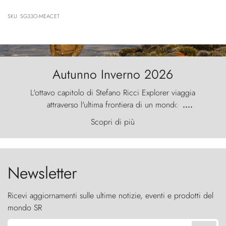
SKU: SG33O-MEACET
Autunno Inverno 2026
L'ottavo capitolo di Stefano Ricci Explorer viaggia
attraverso l'ultima frontiera di un mondo
....
primordiale, dove il vento scolpisce la natura con
Scopri di più
furia ancestrale e le Torres del Paine sfidano il
cielo come sentinelle di pietra.
Newsletter
Ricevi aggiornamenti sulle ultime notizie, eventi e prodotti del
mondo SR