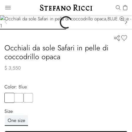
Occhiali da sole Safari in pelle di
coccodrillo opaca
$ 3,550
Color:
blue
Color
BLUE
Color
BLACK
Color
BLUE
Size
One size