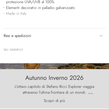
protezione UVA/UVB al 100%.
Elementi decorativi in palladio galvanizzato
Made in Italy
Resi e spedizioni
SKU: SG005P-CS
Autunno Inverno 2026
L'ottavo capitolo di Stefano Ricci Explorer viaggia
attraverso l'ultima frontiera di un mondo
....
primordiale, dove il vento scolpisce la natura con
Scopri di più
furia ancestrale e le Torres del Paine sfidano il