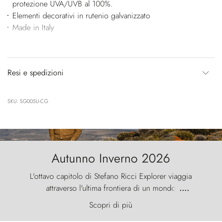
protezione UVA/UVB al 100%.
Elementi decorativi in rutenio galvanizzato
Made in Italy
Resi e spedizioni
SKU: SG005U-CG
Autunno Inverno 2026
L'ottavo capitolo di Stefano Ricci Explorer viaggia
attraverso l'ultima frontiera di un mondo
....
primordiale, dove il vento scolpisce la natura con
Scopri di più
furia ancestrale e le Torres del Paine sfidano il