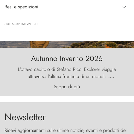
Resi e spedizioni
SKU: SG32P-MEWOOD
Autunno Inverno 2026
L'ottavo capitolo di Stefano Ricci Explorer viaggia
attraverso l'ultima frontiera di un mondo
....
primordiale, dove il vento scolpisce la natura con
Scopri di più
furia ancestrale e le Torres del Paine sfidano il
cielo come sentinelle di pietra.
Newsletter
Ricevi aggiornamenti sulle ultime notizie, eventi e prodotti del