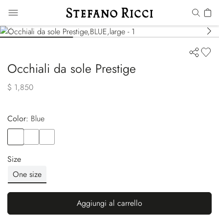
Occhiali da sole Prestige
$ 1,850
Color:
blue
Color
BLUE
Color
BLACK
Color
RED
Size
One size
Aggiungi al carrello