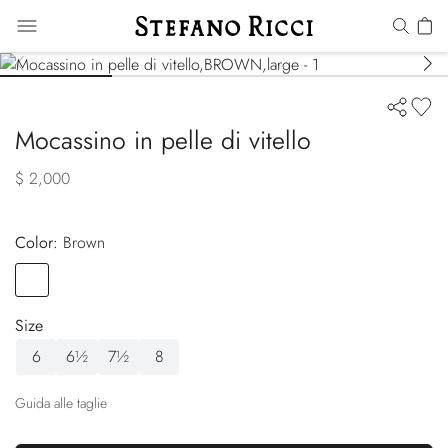
Mocassino in pelle di vitello
$ 2,000
Color:
brown
Color
BROWN
Size
6
6½
7½
8
Guida alle taglie