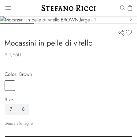
Mocassini in pelle di vitello
$ 1,650
Color:
brown
Color
BROWN
Size
7
8
Guida alle taglie