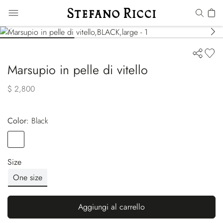
Marsupio in pelle di vitello
$ 2,800
Color:
black
Color
BLACK
Size
One size
Aggiungi al carrello