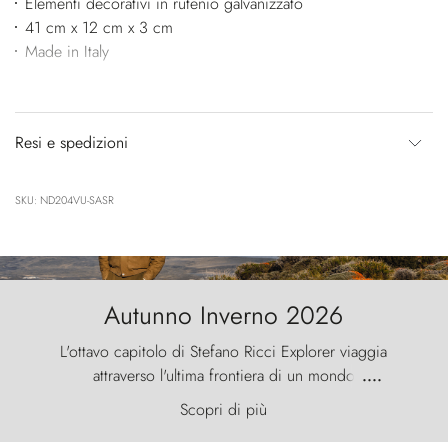
Elementi decorativi in rutenio galvanizzato
41 cm x 12 cm x 3 cm
Made in Italy
Resi e spedizioni
SKU: ND204VU-SASR
Autunno Inverno 2026
L'ottavo capitolo di Stefano Ricci Explorer viaggia
attraverso l'ultima frontiera di un mondo
....
primordiale, dove il vento scolpisce la natura con
Scopri di più
furia ancestrale e le Torres del Paine sfidano il
cielo come sentinelle di pietra.