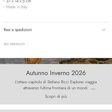
37 x 14 x 5 cm
Made in Italy
Resi e spedizioni
SKU: ND235U-CN
Autunno Inverno 2026
L'ottavo capitolo di Stefano Ricci Explorer viaggia
attraverso l'ultima frontiera di un mondo
....
primordiale, dove il vento scolpisce la natura con
Scopri di più
furia ancestrale e le Torres del Paine sfidano il
cielo come sentinelle di pietra.