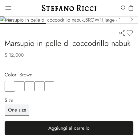
Marsupio in pelle di coccodrillo nabuk
$ 12,000
Color:
brown
Color
BROWN
Color
BEIGE
Color
BLACK
Color
GREEN
Color
ORANGE
Size
One size
Aggiungi al carrello