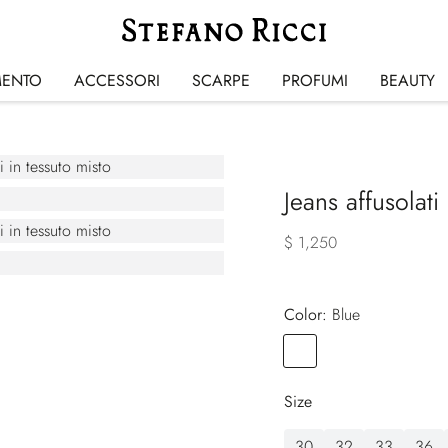
MENTO
ACCESSORI
SCARPE
PROFUMI
BEAUTY
Jeans affusolati
$ 1,250
Color:
blue
Color
BLUE
Size
30
32
33
36