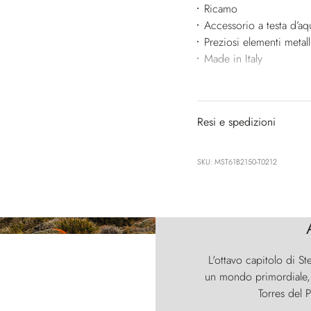
Ricamo
Accessorio a testa d’aqu
Preziosi elementi metall
Made in Italy
Resi e spedizioni
SKU: MST61B2150-T0212
L'ottavo capitolo di St
un mondo primordiale, d
Torres del P