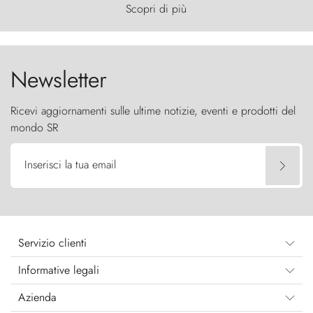
primordiale, dove il vento scolpisce la natura con
Scopri di più
furia ancestrale e le Torres del Paine sfidano il
cielo come sentinelle di pietra.
Newsletter
Ricevi aggiornamenti sulle ultime notizie, eventi e prodotti del
mondo SR
Inserisci la tua email
Servizio clienti
Informative legali
Azienda