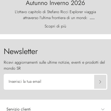
Autunno Inverno 2026
L'ottavo capitolo di Stefano Ricci Explorer viaggia
attraverso l'ultima frontiera di un mondo
....
primordiale, dove il vento scolpisce la natura con
Scopri di più
furia ancestrale e le Torres del Paine sfidano il
cielo come sentinelle di pietra.
Newsletter
Ricevi aggiornamenti sulle ultime notizie, eventi e prodotti del
mondo SR
Inserisci la tua email
Servizio clienti