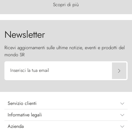
primordiale, dove il vento scolpisce la natura con
Scopri di più
furia ancestrale e le Torres del Paine sfidano il
cielo come sentinelle di pietra.
Newsletter
Ricevi aggiornamenti sulle ultime notizie, eventi e prodotti del
mondo SR
Inserisci la tua email
Servizio clienti
Informative legali
Azienda