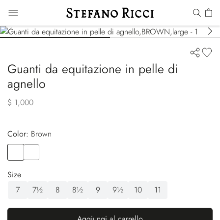
Guanti da equitazione in pelle di
agnello
$ 1,000
Color:
brown
Color
BROWN
Color
BLACK
Size
7
7½
8
8½
9
9½
10
11
Aggiungi al carrello