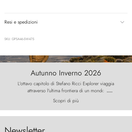
Resi e spedizioni
SKU: GPSA46-SW475
Autunno Inverno 2026
L'ottavo capitolo di Stefano Ricci Explorer viaggia
attraverso l'ultima frontiera di un mondo
....
primordiale, dove il vento scolpisce la natura con
Scopri di più
furia ancestrale e le Torres del Paine sfidano il
cielo come sentinelle di pietra.
Newsletter