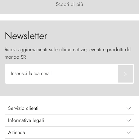
primordiale, dove il vento scolpisce la natura con
Scopri di più
furia ancestrale e le Torres del Paine sfidano il
cielo come sentinelle di pietra.
Newsletter
Ricevi aggiornamenti sulle ultime notizie, eventi e prodotti del
mondo SR
Inserisci la tua email
Servizio clienti
Informative legali
Azienda