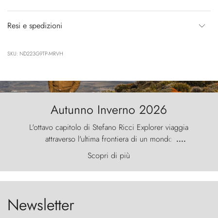
Resi e spedizioni
SKU: ND223G9TP-MRVH
Autunno Inverno 2026
L'ottavo capitolo di Stefano Ricci Explorer viaggia
attraverso l'ultima frontiera di un mondo
....
primordiale, dove il vento scolpisce la natura con
Scopri di più
furia ancestrale e le Torres del Paine sfidano il
cielo come sentinelle di pietra.
Newsletter