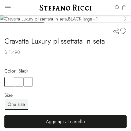
Cravatta Luxury plissettata in seta
$ 1,490
Color:
black
Color
BLACK
Color
BLUE
Color
GREY
Size
One size
Aggiungi al carrello