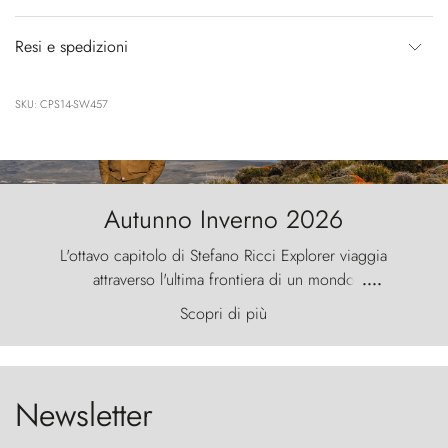
Resi e spedizioni
SKU: CPS14-SW457
Autunno Inverno 2026
L'ottavo capitolo di Stefano Ricci Explorer viaggia
attraverso l'ultima frontiera di un mondo
....
primordiale, dove il vento scolpisce la natura con
Scopri di più
furia ancestrale e le Torres del Paine sfidano il
cielo come sentinelle di pietra.
Newsletter