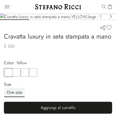
Cravatta luxury in seta stampata a mano
$ 350
Color:
yellow
Color
YELLOW
Color
RED
Color
BLUE
Color
ORANGE
Size
One size
Aggiungi al carrello