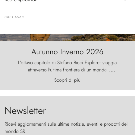
SKU: CX-59021
Autunno Inverno 2026
L'ottavo capitolo di Stefano Ricci Explorer viaggia
attraverso l'ultima frontiera di un mondo
....
primordiale, dove il vento scolpisce la natura con
Scopri di più
furia ancestrale e le Torres del Paine sfidano il
cielo come sentinelle di pietra.
Newsletter
Ricevi aggiornamenti sulle ultime notizie, eventi e prodotti del
mondo SR