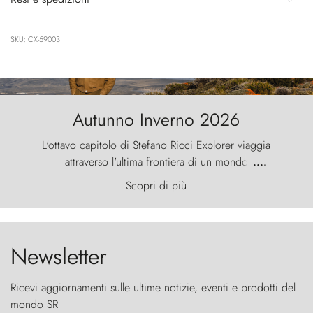
SKU: CX-59003
Autunno Inverno 2026
L'ottavo capitolo di Stefano Ricci Explorer viaggia
attraverso l'ultima frontiera di un mondo
....
primordiale, dove il vento scolpisce la natura con
Scopri di più
furia ancestrale e le Torres del Paine sfidano il
cielo come sentinelle di pietra.
Newsletter
Ricevi aggiornamenti sulle ultime notizie, eventi e prodotti del
mondo SR