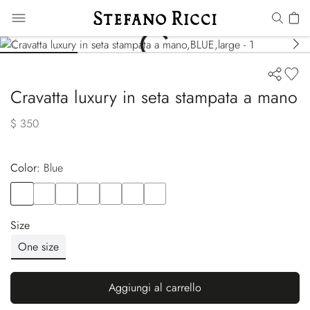
Cravatta luxury in seta stampata a mano
$ 350
Color:
blue
Color
BLUE
Color
BLUE
Color
RED
Color
BLUE
Color
BLACK
Color
PINK
Color
BLUE
Size
One size
Aggiungi al carrello