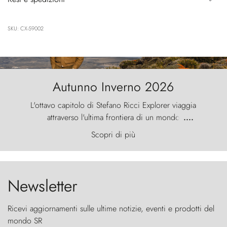
SKU: CX-59002
Autunno Inverno 2026
L'ottavo capitolo di Stefano Ricci Explorer viaggia
attraverso l'ultima frontiera di un mondo
....
primordiale, dove il vento scolpisce la natura con
Scopri di più
furia ancestrale e le Torres del Paine sfidano il
cielo come sentinelle di pietra.
Newsletter
Ricevi aggiornamenti sulle ultime notizie, eventi e prodotti del
mondo SR