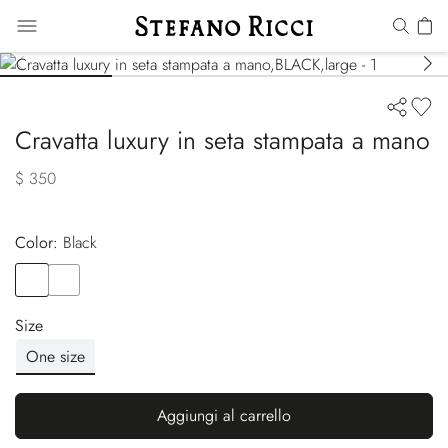
Cravatta luxury in seta stampata a mano
$ 350
Color:
black
Color
BLACK
Color
BLUE
Size
One size
Aggiungi al carrello