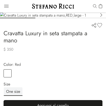
Cravatta Luxury in seta stampata a
mano
$ 350
Color:
red
Color
RED
Size
One size
Aggiungi al carrello