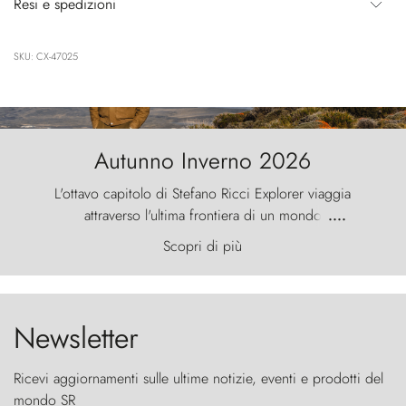
Resi e spedizioni
SKU: CX-47025
Autunno Inverno 2026
L'ottavo capitolo di Stefano Ricci Explorer viaggia
attraverso l'ultima frontiera di un mondo
....
primordiale, dove il vento scolpisce la natura con
Scopri di più
furia ancestrale e le Torres del Paine sfidano il
cielo come sentinelle di pietra.
Newsletter
Ricevi aggiornamenti sulle ultime notizie, eventi e prodotti del
mondo SR