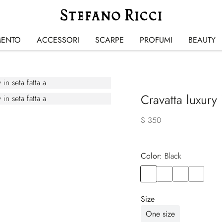
MENTO
ACCESSORI
SCARPE
PROFUMI
BEAUTY
Cravatta luxury 
$ 350
Color:
black
Color
BLACK
Color
BLACK
Color
BLACK
Color
BLACK
Size
One size