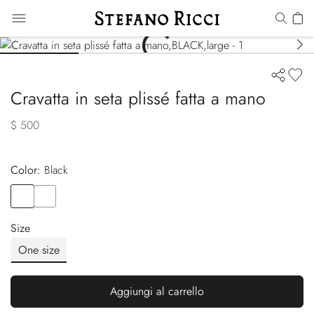
Cravatta in seta plissé fatta a mano
$ 500
Color:
black
Color
BLACK
Color
RED
Size
One size
Aggiungi al carrello