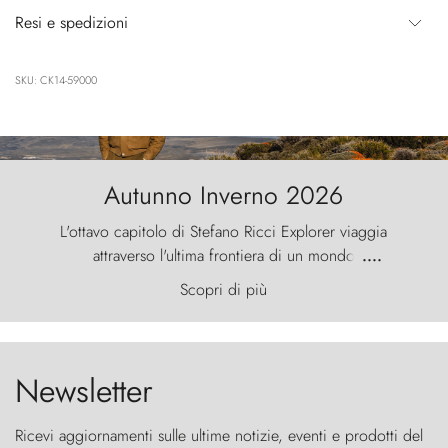
Resi e spedizioni
SKU: CK14-59000
Autunno Inverno 2026
L'ottavo capitolo di Stefano Ricci Explorer viaggia
attraverso l'ultima frontiera di un mondo
....
primordiale, dove il vento scolpisce la natura con
Scopri di più
furia ancestrale e le Torres del Paine sfidano il
cielo come sentinelle di pietra.
Newsletter
Ricevi aggiornamenti sulle ultime notizie, eventi e prodotti del