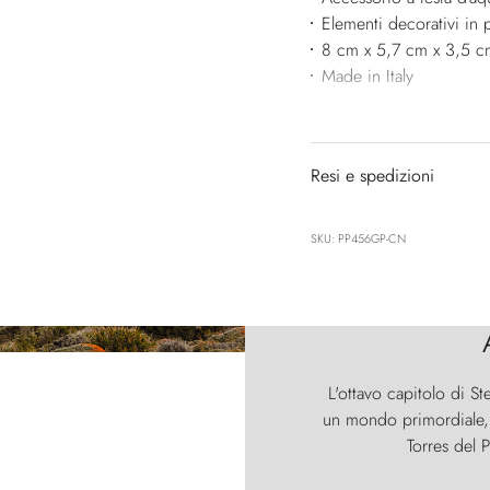
Elementi decorativi in p
8 cm x 5,7 cm x 3,5 c
Made in Italy
Resi e spedizioni
SKU: PP456GP-CN
L'ottavo capitolo di St
un mondo primordiale, d
Torres del P