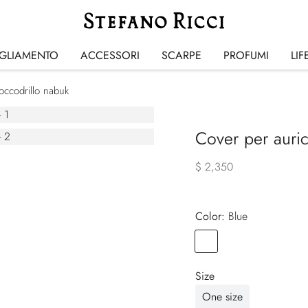
IGLIAMENTO
ACCESSORI
SCARPE
PROFUMI
LIF
coccodrillo nabuk
Cover per auric
$ 2,350
Color:
blue
Color
BLUE
Size
One size