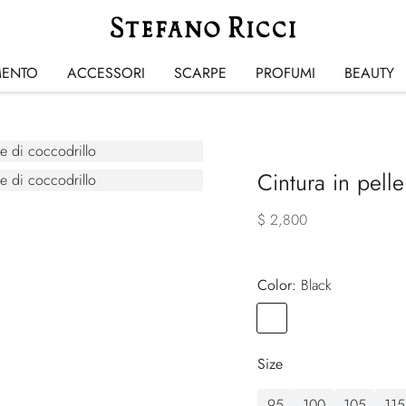
MENTO
ACCESSORI
SCARPE
PROFUMI
BEAUTY
Cintura in pell
$ 2,800
Color:
black
Color
BLACK
Size
95
100
105
115