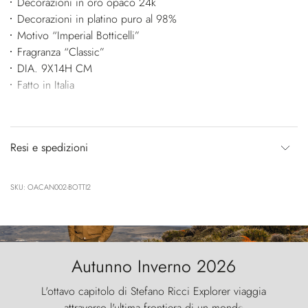
Decorazioni in oro opaco 24k
Decorazioni in platino puro al 98%
Motivo “Imperial Botticelli”
Fragranza “Classic”
DIA. 9X14H CM
Fatto in Italia
Resi e spedizioni
SKU: OACAN002-BOTTI2
Autunno Inverno 2026
L'ottavo capitolo di Stefano Ricci Explorer viaggia
attraverso l'ultima frontiera di un mondo
....