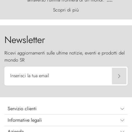
primordiale, dove il vento scolpisce la natura con
Scopri di più
furia ancestrale e le Torres del Paine sfidano il
cielo come sentinelle di pietra.
Newsletter
Ricevi aggiornamenti sulle ultime notizie, eventi e prodotti del
mondo SR
Inserisci la tua email
Servizio clienti
Informative legali
Azienda