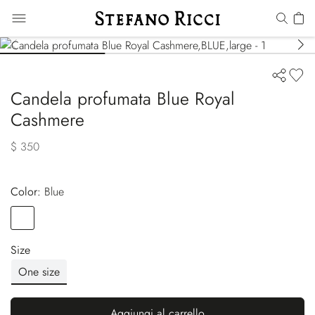
Candela profumata Blue Royal
Cashmere
$ 350
Color:
blue
Color
BLUE
Size
One size
Aggiungi al carrello