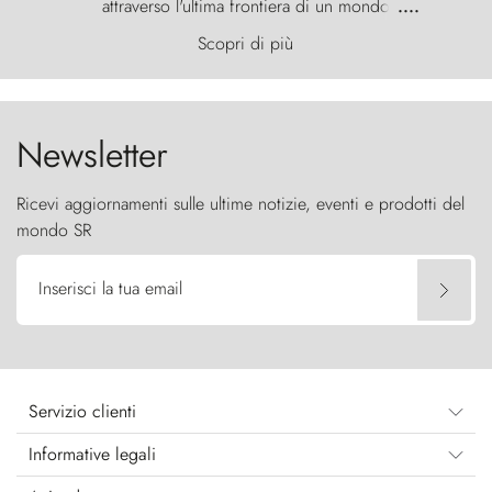
attraverso l'ultima frontiera di un mondo
....
primordiale, dove il vento scolpisce la natura con
Scopri di più
furia ancestrale e le Torres del Paine sfidano il
cielo come sentinelle di pietra.
Newsletter
Ricevi aggiornamenti sulle ultime notizie, eventi e prodotti del
mondo SR
Inserisci la tua email
Servizio clienti
Informative legali