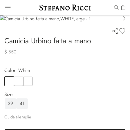
Camicia Urbino fatta a mano
$ 850
Color:
white
Color
WHITE
Color
PINK
Color
GREY
Size
39
41
Guida alle taglie