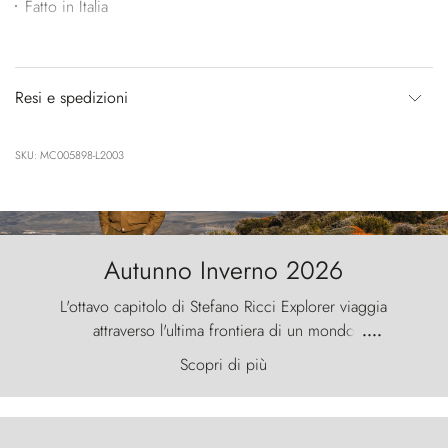
Fatto in Italia
Resi e spedizioni
SKU: MC005898-L2003
Autunno Inverno 2026
L'ottavo capitolo di Stefano Ricci Explorer viaggia
attraverso l'ultima frontiera di un mondo
....
primordiale, dove il vento scolpisce la natura con
Scopri di più
furia ancestrale e le Torres del Paine sfidano il
cielo come sentinelle di pietra.