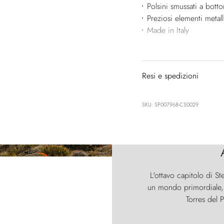
Polsini smussati a bott
Preziosi elementi metall
Made in Italy
Resi e spedizioni
SKU: SP007968-CS0029
L'ottavo capitolo di St
un mondo primordiale, d
Torres del P