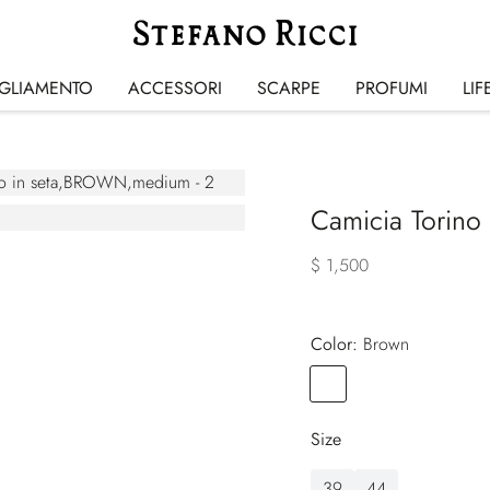
IGLIAMENTO
ACCESSORI
SCARPE
PROFUMI
LIF
Camicia Torino 
$ 1,500
Color:
brown
Color
BROWN
Size
39
44