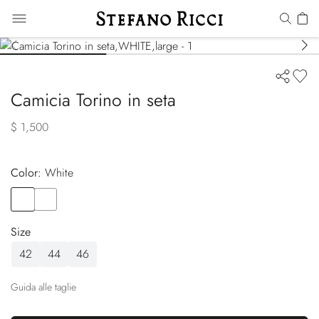
Camicia Torino in seta
$ 1,500
Color:
white
Color
WHITE
Color
BLACK
Size
42
44
46
Guida alle taglie