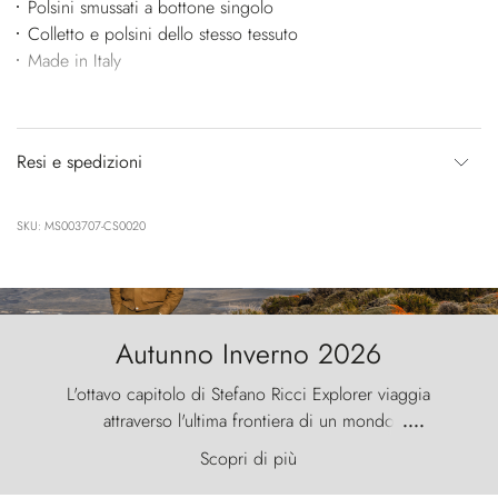
Polsini smussati a bottone singolo
Colletto e polsini dello stesso tessuto
Made in Italy
Resi e spedizioni
SKU: MS003707-CS0020
Autunno Inverno 2026
L'ottavo capitolo di Stefano Ricci Explorer viaggia
attraverso l'ultima frontiera di un mondo
....
primordiale, dove il vento scolpisce la natura con
Scopri di più
furia ancestrale e le Torres del Paine sfidano il