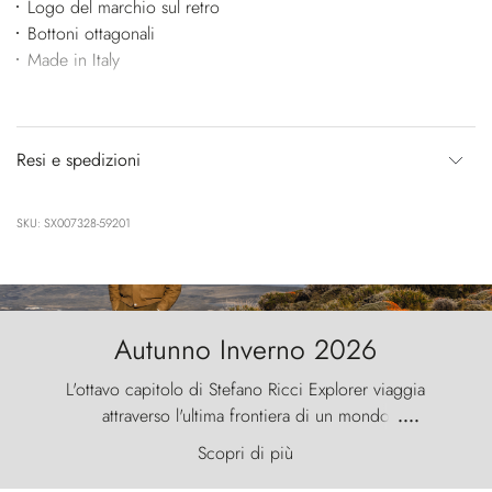
Logo del marchio sul retro
Bottoni ottagonali
Made in Italy
Resi e spedizioni
SKU: SX007328-59201
Autunno Inverno 2026
L'ottavo capitolo di Stefano Ricci Explorer viaggia
attraverso l'ultima frontiera di un mondo
....
primordiale, dove il vento scolpisce la natura con
Scopri di più
furia ancestrale e le Torres del Paine sfidano il