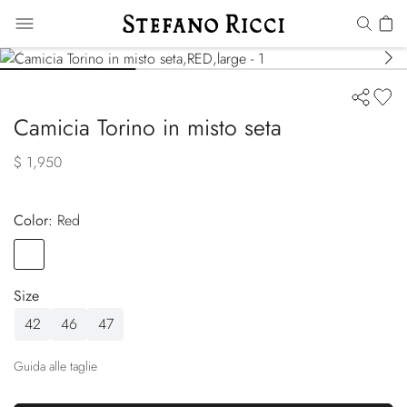
Camicia Torino in misto seta
$ 1,950
Color:
red
Color
RED
Size
42
46
47
Guida alle taglie